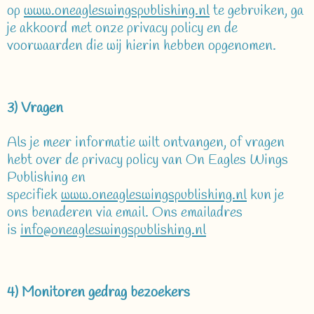
op
www.oneagleswingspublishing.nl
te gebruiken, ga
je akkoord met onze privacy policy en de
voorwaarden die wij hierin hebben opgenomen.
3) Vragen
Als je meer informatie wilt ontvangen, of vragen
hebt over de privacy policy van On Eagles Wings
Publishing en
specifiek
www.oneagleswingspublishing.nl
kun je
ons benaderen via email. Ons emailadres
is
info@oneagleswingspublishing.nl
4) Monitoren gedrag bezoekers