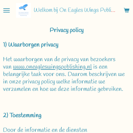
Ga
Welkom bij On Eagles Wings Publishing
direct
naar
de
Privacy policy
hoofdinhoud
1) Waarborgen privacy
Het waarborgen van de privacy van bezoekers
van
www.oneagleswingspublishing.nl
is een
belangrijke taak voor ons. Daarom beschrijven we
in onze privacy policy welke informatie we
verzamelen en hoe we deze informatie gebruiken.
2) Toestemming
Door de informatie en de diensten