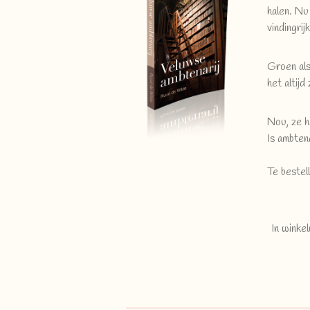
halen. Nu
vindingri
Groen als
het altijd
Nou, ze h
Is ambtena
Te beste
In winke