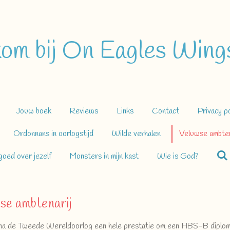
om bij On Eagles Wings
Jouw boek
Reviews
Links
Contact
Privacy po
Ordonnans in oorlogstijd
Wilde verhalen
Veluwse ambten
oed over jezelf
Monsters in mijn kast
Wie is God?
se ambtenarij
na de Tweede Wereldoorlog een hele prestatie om een HBS-B diploma