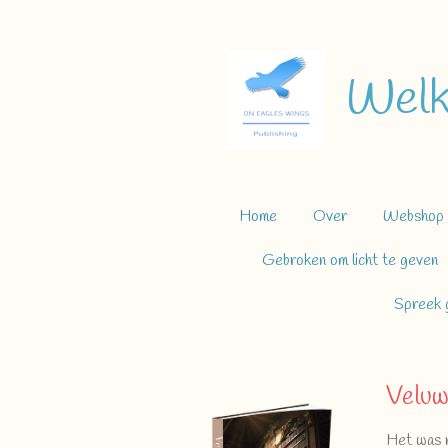
Ga
direct
naar
Welk
de
hoofdinhoud
Home
Over
Webshop
Gebroken om licht te geven
Spreek g
Veluw
Het was 