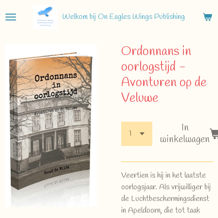
Ga
Welkom bij On Eagles Wings Publishing
direct
naar
de
Ordonnans in
hoofdinhoud
oorlogstijd -
Avonturen op de
Veluwe
In
winkelwagen
Veertien is hij in het laatste
oorlogsjaar. Als vrijwilliger bij
de Luchtbeschermingsdienst
in Apeldoorn, die tot taak