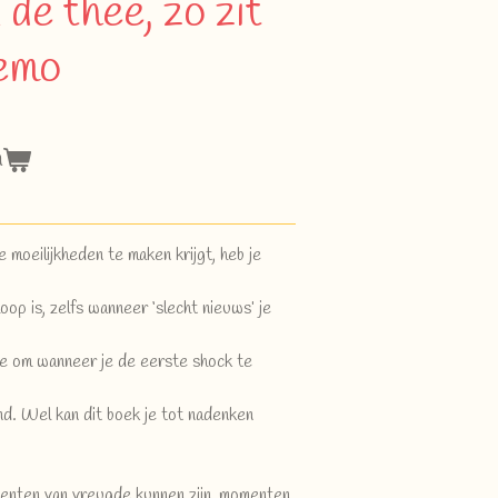
 de thee, zo zit
hemo
n
moeilijkheden te maken krijgt, heb je
hoop is, zelfs wanneer ‘slecht nieuws’ je
ie om wanneer je de eerste shock te
nd. Wel kan dit boek je tot nadenken
menten van vreugde kunnen zijn, momenten