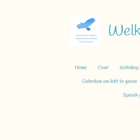
Ga
direct
naar
Welk
de
hoofdinhoud
Home
Over
Webshop
Gebroken om licht te geven
Spreek g