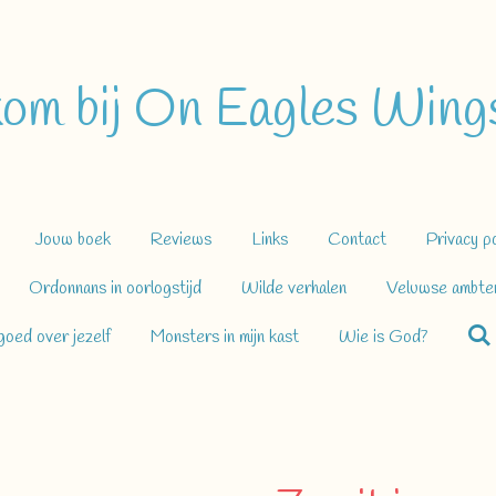
om bij On Eagles Wings
Jouw boek
Reviews
Links
Contact
Privacy po
Ordonnans in oorlogstijd
Wilde verhalen
Veluwse ambten
oed over jezelf
Monsters in mijn kast
Wie is God?